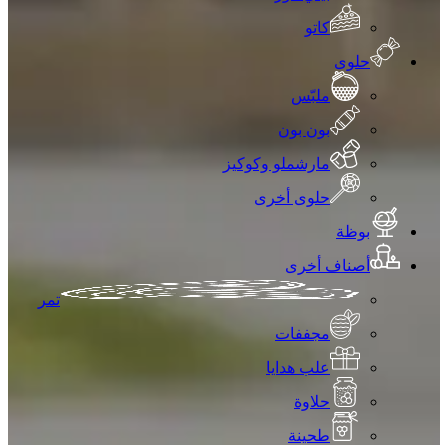
كاتو
حلوى
ملبّس
بون بون
مارشملو وكوكيز
حلوى أخرى
بوظة
أصناف أخرى
تمر
مجففات
علب هدايا
حلاوة
طحينة