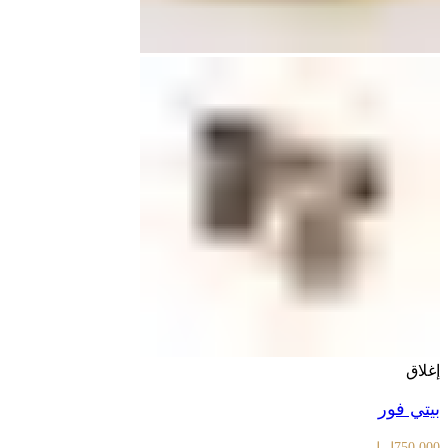
إغلاق
بيتي فور
750,000
ل.ل