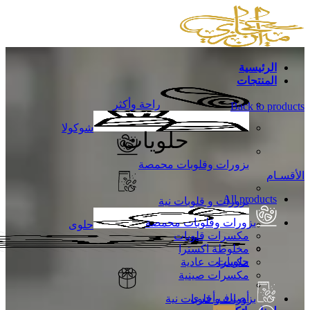
الرئيسية
المنتجات
راحة وأكثر
Back to products
شوكولا
حلويات
بزورات وقلوبات محمصة
الأقسـام
All
products
بزورات و قلوبات نية
بزورات وقلوبات محمصة
حلوى
مكسرات قلوبات
مخلوطة اكسترا
حلويات
مكسرات عادية
مكسرات صينية
أصناف أخرى
بزورات و قلوبات نية