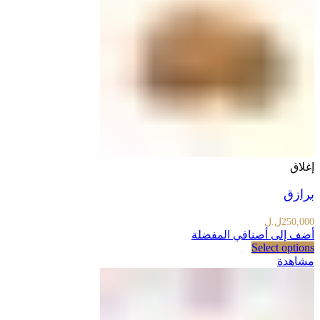
إغلاق
برازق
250,000
ل.ل
أضف إلى أصنافي المفضلة
Select options
مشاهدة