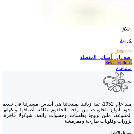
إغلاق
غريبة
250,000
ل.ل
أضف إلى أصنافي المفضلة
Select options
مشاهدة
منذ عام 1952، ثقة زبائننا بمنتجاتنا هي أساس مسيرتنا في تقديم
أجود أنواع الحلويات من راحة الحلقوم بكافة أصنافها ونكهاتها
المتنوعة، ملبن ونوجا بطعمات وحشوات رائعة، شوكولا فاخرة،
بزورات وقلوبات طازجة ومقرمشة.
وسائل الإتصال