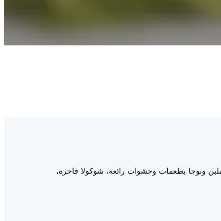
نوعة، ملبن ونوجا بطعمات وحشوات رائعة، شوكولا فاخرة،