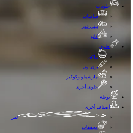
حلويات
شاميات
بيتي فور
كاتو
حلوى
ملبّس
بون بون
مارشملو وكوكيز
حلوى أخرى
بوظة
أصناف أخرى
تمر
مجففات