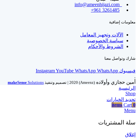
info@ameenhijazi.com
+961 3261485
معلومات إضافية
الآلات وتجهيز المعامل
سياسة الخصوصية
الشروط والأحكام
شارك وتواصل معنا
فيسبوك
WhatsApp
WhatsApp
YouTube
Instagram
.
أمين حجازي وأولاده
(Ameenz)
2020 | تصميم وتنفيذ
Solutions
makeSense
الرئيسية
Shop
تحديد الخيارات
items
Cart
0
Menu
سلة المشتريات
إغلاق