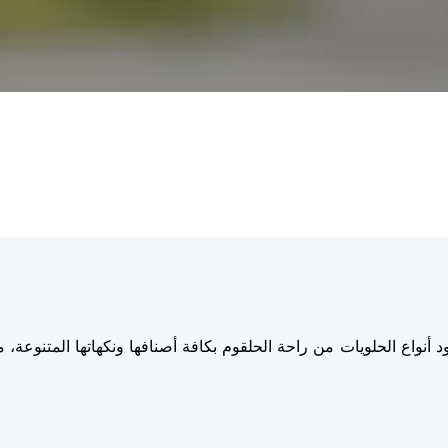
 تقديم أجود أنواع الحلويات من راحة الحلقوم بكافة أصنافها ونكهاتها المت