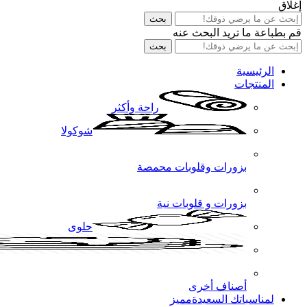
إغلاق
بحث
قم بطباعة ما تريد البحث عنه
بحث
الرئيسية
المنتجات
راحة وأكثر
شوكولا
بزورات وقلوبات محمصة
بزورات و قلوبات نية
حلوى
أصناف أخرى
لمناسباتك السعيدة
مميز