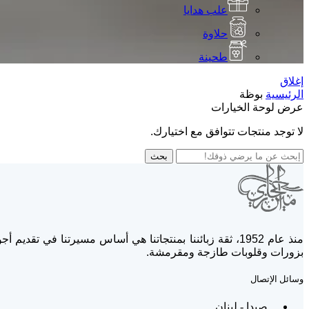
علب هدايا
حلاوة
طحينة
إغلاق
الرئيسية
بوظة
عرض لوحة الخيارات
لا توجد منتجات تتوافق مع اختيارك.
بحث
منذ عام 1952، ثقة زبائننا بمنتجاتنا هي أساس مسيرتنا في
بزورات وقلوبات طازجة ومقرمشة.
وسائل الإتصال
صيدا - لبنان